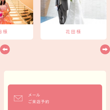
谷様
花田様
メール
ご来店予約