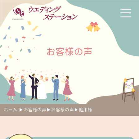
お
客
様
の
声
ホーム
▶︎
お客様の声
▶︎
お客様の声
▶︎
鮎川様