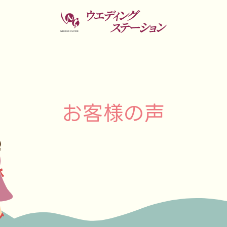
お
客
様
の
声