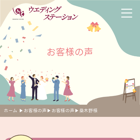
お
客
様
の
声
ホーム
▶︎
お客様の声
▶︎
お客様の声
▶︎
桑木野様