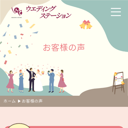
お
客
様
の
声
ホーム
▶︎
お客様の声