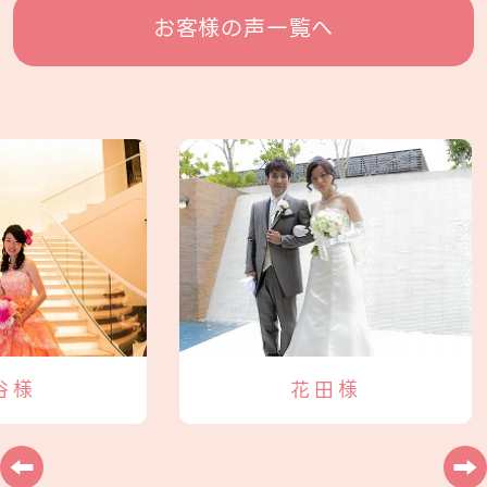
お客様の声一覧へ
谷様
花田様