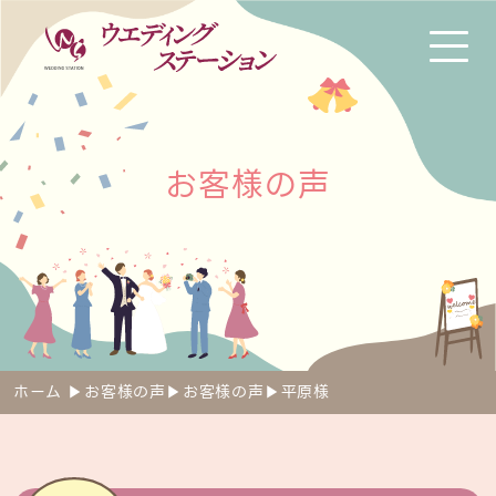
お
客
様
の
声
ホーム
▶︎
お客様の声
▶︎
お客様の声
▶︎
平原様